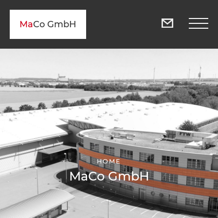
Ma
Co GmbH
HOME
MaCo GmbH